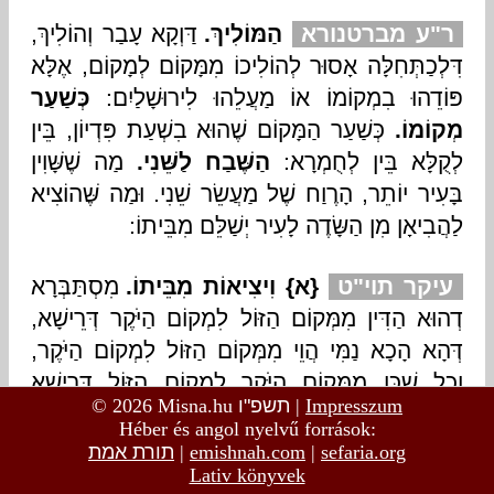
© 2026 Misna.hu
תשפ"ו
|
Impresszum
Héber és angol nyelvű források:
תורת אמת
|
emishnah.com
|
sefaria.org
Lativ könyvek