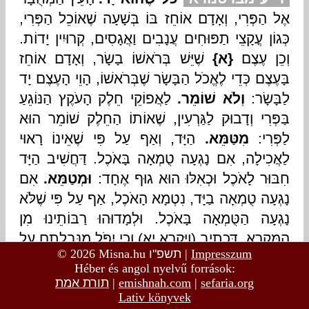
© 2026 Misna.hu
תשפ"ו
|
Impresszum
Héber és angol nyelvű források:
תורת אמת
|
emishnah.com
|
sefaria.org
Lativ könyvek