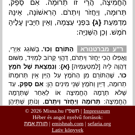
© 2026 Misna.hu
תשפ"ו
|
Impresszum
Héber és angol nyelvű források:
תורת אמת
|
emishnah.com
|
sefaria.org
Lativ könyvek