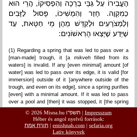
© 2026 Misna.hu
תשפ"ו
|
Impresszum
Héber és angol nyelvű források:
תורת אמת
|
emishnah.com
|
sefaria.org
Lativ könyvek