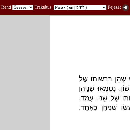
Rend
Traktátus
Fejezet