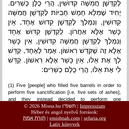
© 2026 Misna.hu
תשפ"ו
|
Impresszum
Héber és angol nyelvű források:
תורת אמת
|
emishnah.com
|
sefaria.org
Lativ könyvek