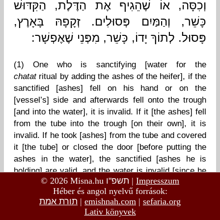
© 2026 Misna.hu
תשפ"ו
|
Impresszum
Héber és angol nyelvű források:
תורת אמת
|
emishnah.com
|
sefaria.org
Lativ könyvek