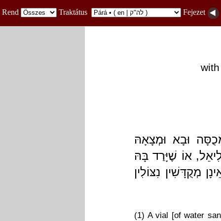
Rend
Traktátus
Fejezet