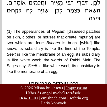
© 2026 Misna.hu
תשפ"ו
|
Impresszum
Héber és angol nyelvű források:
תורת אמת
|
emishnah.com
|
sefaria.org
Lativ könyvek