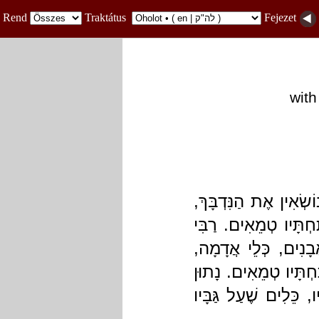
Rend
Traktátus
Fejezet