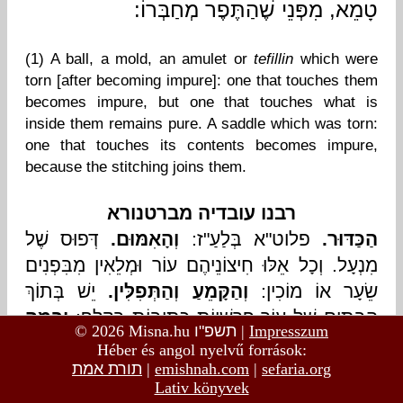
© 2026 Misna.hu
תשפ"ו
|
Impresszum
Héber és angol nyelvű források:
תורת אמת
|
emishnah.com
|
sefaria.org
Lativ könyvek