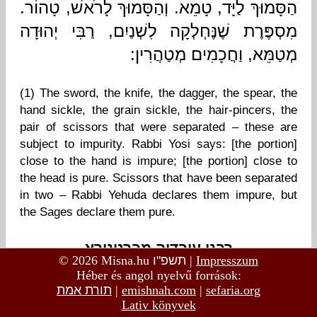
© 2026 Misna.hu
תשפ"ו
|
Impresszum
Héber és angol nyelvű források:
תורת אמת
|
emishnah.com
|
sefaria.org
Lativ könyvek