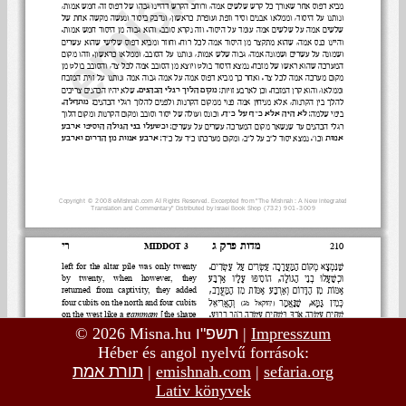
© 2026 Misna.hu
תשפ"ו
|
Impresszum
Héber és angol nyelvű források:
תורת אמת
|
emishnah.com
|
sefaria.org
Lativ könyvek