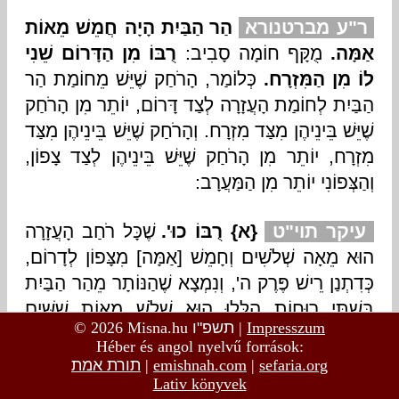
© 2026 Misna.hu
תשפ"ו
|
Impresszum
Héber és angol nyelvű források:
תורת אמת
|
emishnah.com
|
sefaria.org
Lativ könyvek