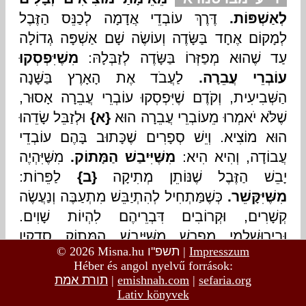
© 2026 Misna.hu
תשפ"ו
|
Impresszum
Héber és angol nyelvű források:
תורת אמת
|
emishnah.com
|
sefaria.org
Lativ könyvek