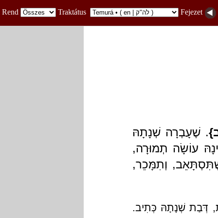
Rend
Traktátus
Fejezet