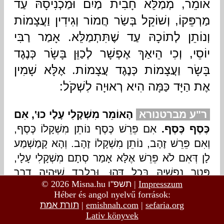
© 2026 Misna.hu
תשפ"ו
|
Impresszum
Héber és angol nyelvű források:
תורת אמת
|
emishnah.com
|
sefaria.org
Lativ könyvek