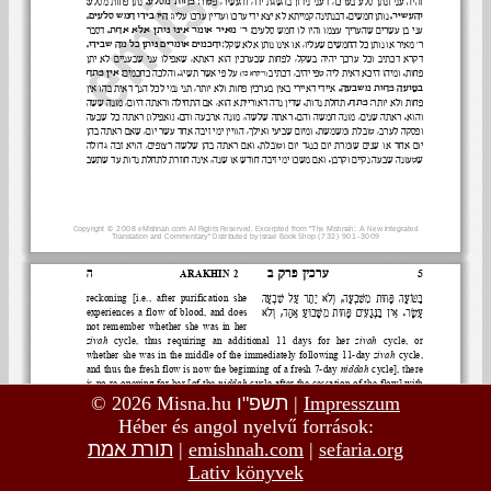
© 2026 Misna.hu
תשפ"ו
|
Impresszum
Héber és angol nyelvű források:
תורת אמת
|
emishnah.com
|
sefaria.org
Lativ könyvek