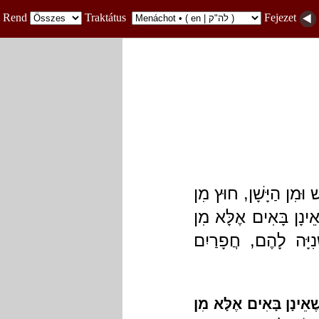
Rend
Traktátus
Fejezet