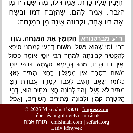
© 2026 Misna.hu
תשפ"ו
|
Impresszum
Héber és angol nyelvű források:
תורת אמת
|
emishnah.com
|
sefaria.org
Lativ könyvek