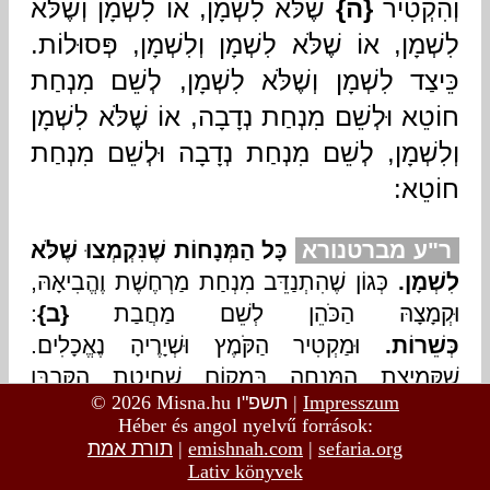
© 2026 Misna.hu
תשפ"ו
|
Impresszum
Héber és angol nyelvű források:
תורת אמת
|
emishnah.com
|
sefaria.org
Lativ könyvek