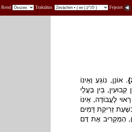
Rend
Traktátus
Fejezet