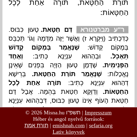
© 2026 Misna.hu
תשפ"ו
|
Impresszum
Héber és angol nyelvű források:
תורת אמת
|
emishnah.com
|
sefaria.org
Lativ könyvek