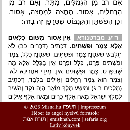
© 2026 Misna.hu
תשפ"ו
|
Impresszum
Héber és angol nyelvű források:
תורת אמת
|
emishnah.com
|
sefaria.org
Lativ könyvek