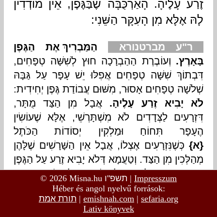
© 2026 Misna.hu
תשפ"ו
|
Impresszum
Héber és angol nyelvű források:
תורת אמת
|
emishnah.com
|
sefaria.org
Lativ könyvek