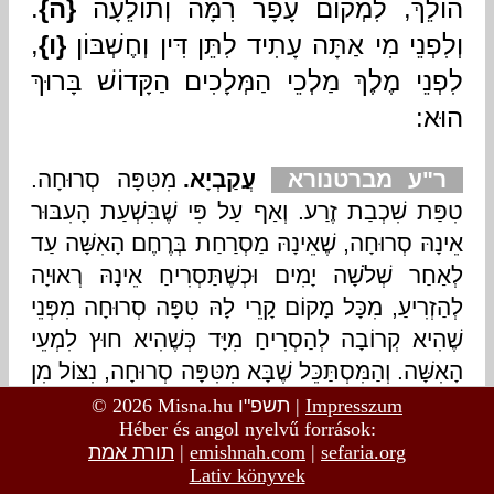
© 2026 Misna.hu
תשפ"ו
|
Impresszum
Héber és angol nyelvű források:
תורת אמת
|
emishnah.com
|
sefaria.org
Lativ könyvek