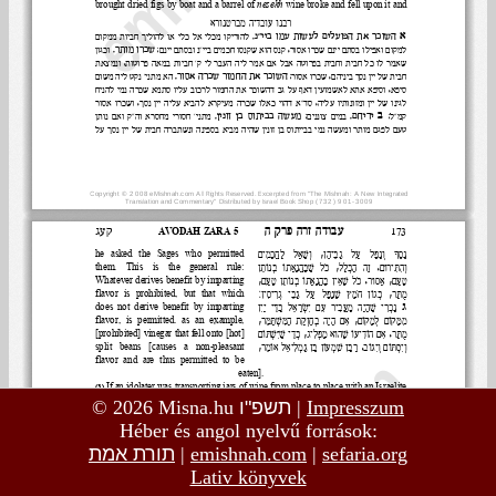
© 2026 Misna.hu
תשפ"ו
|
Impresszum
Héber és angol nyelvű források:
תורת אמת
|
emishnah.com
|
sefaria.org
Lativ könyvek