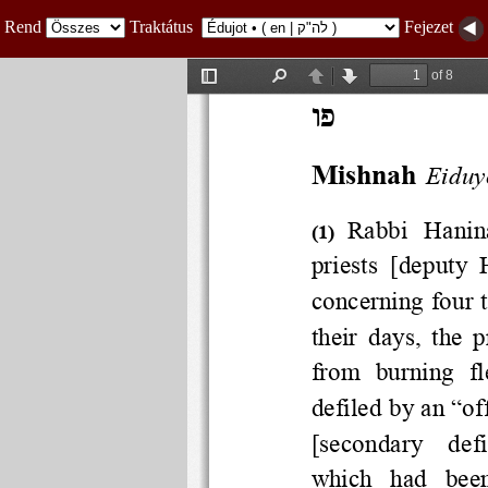
Rend
Traktátus
Fejezet