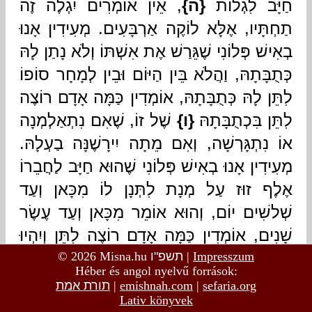
© 2026 Misna.hu
תשפ"ו
|
Impresszum
Héber és angol nyelvű források:
תורת אמת
|
emishnah.com
|
sefaria.org
Lativ könyvek