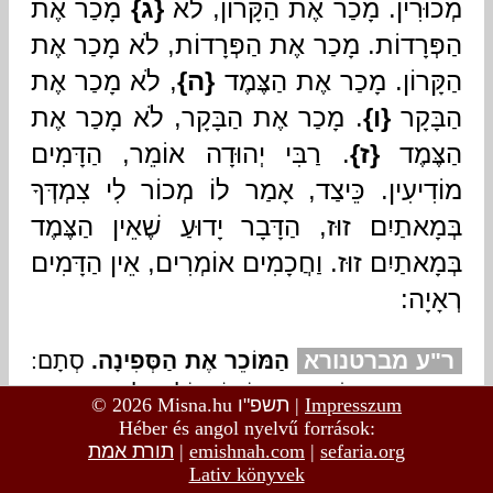
© 2026 Misna.hu
תשפ"ו
|
Impresszum
Héber és angol nyelvű források:
תורת אמת
|
emishnah.com
|
sefaria.org
Lativ könyvek