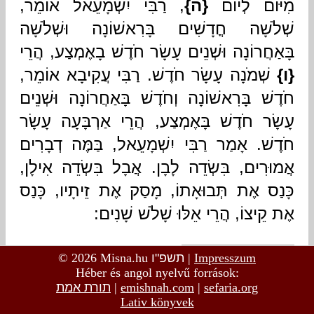
© 2026 Misna.hu
תשפ"ו
|
Impresszum
Héber és angol nyelvű források:
תורת אמת
|
emishnah.com
|
sefaria.org
Lativ könyvek