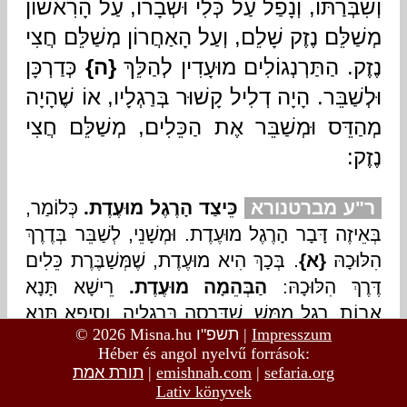
© 2026 Misna.hu
תשפ"ו
|
Impresszum
Héber és angol nyelvű források:
תורת אמת
|
emishnah.com
|
sefaria.org
Lativ könyvek