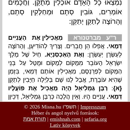
© 2026 Misna.hu
תשפ"ו
|
Impresszum
Héber és angol nyelvű források:
תורת אמת
|
emishnah.com
|
sefaria.org
Lativ könyvek