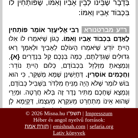
© 2026 Misna.hu
תשפ"ו
|
Impresszum
Héber és angol nyelvű források:
תורת אמת
|
emishnah.com
|
sefaria.org
Lativ könyvek