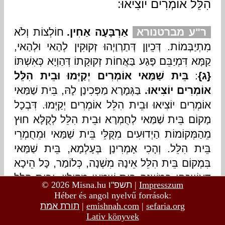
© 2026 Misna.hu
תשפ"ו
|
Impresszum
Héber és angol nyelvű források:
תורת אמת
|
emishnah.com
|
sefaria.org
Lativ könyvek