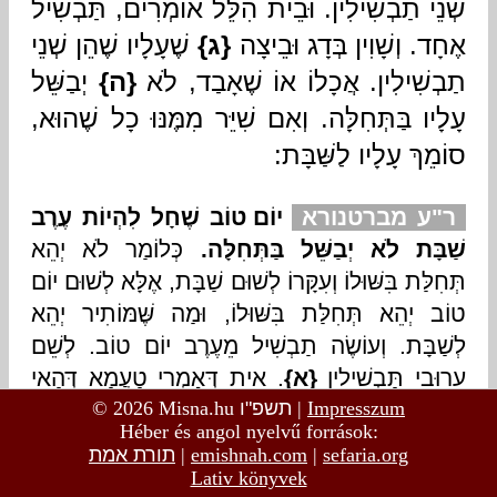
© 2026 Misna.hu
תשפ"ו
|
Impresszum
Héber és angol nyelvű források:
תורת אמת
|
emishnah.com
|
sefaria.org
Lativ könyvek