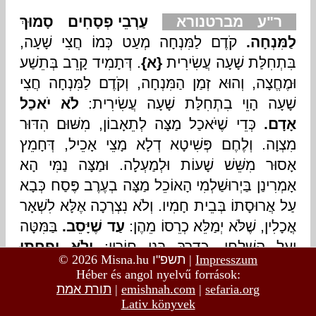
© 2026 Misna.hu
תשפ"ו
|
Impresszum
Héber és angol nyelvű források:
תורת אמת
|
emishnah.com
|
sefaria.org
Lativ könyvek