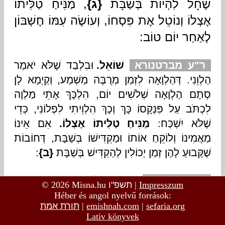
© 2026 Misna.hu
תשפ"ו
|
Impresszum
Héber és angol nyelvű források:
תורת אמת
|
emishnah.com
|
sefaria.org
Lativ könyvek