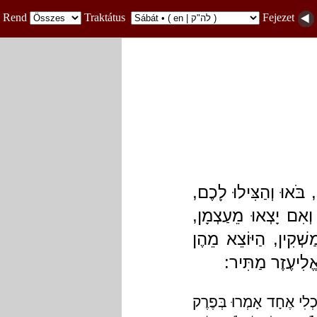
Rend
Traktátus
Fejezet