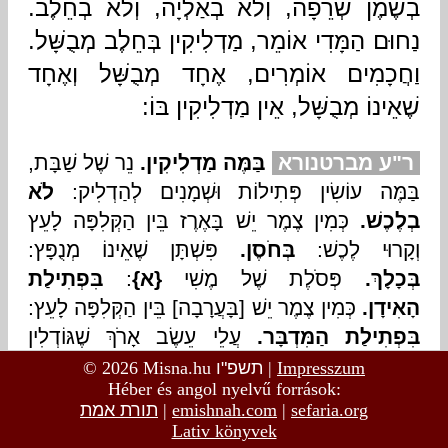
© 2026 Misna.hu
תשפ"ו
|
Impresszum
Héber és angol nyelvű források:
תורת אמת
|
emishnah.com
|
sefaria.org
Lativ könyvek